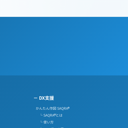
DX支援
かんたん作図 SAQRA®
└ SAQRA®とは
└ 使い方