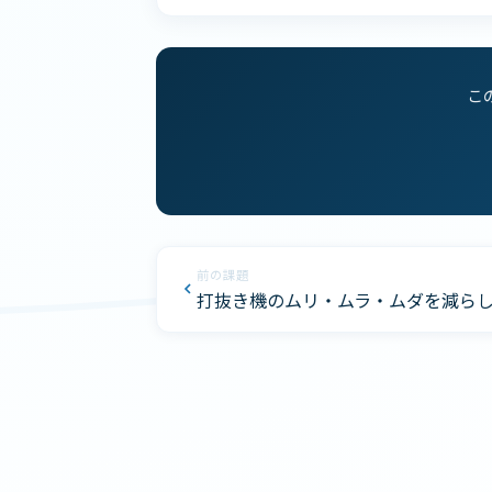
こ
前の課題
打抜き機のムリ・ムラ・ムダを減ら