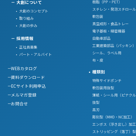
樹脂（PP・PET）
大創について
スチレン・発泡スチロール
大創のコンセプト
軟包装
取り組み
真空成形・食品トレー
大創の歩み
電子基板・精密機器
採用情報
自動車部品
工業建築部品（パッキン）
正社員募集
シール、ラベル用
パート・アルバイト
布・皮
WEBカタログ
種類別
資料ダウンロード
特殊サイドポンチ
ECサイト利用申込
軟包装用抜型
メルマガ登録
薄紙・シール用（ピナクル
抜型
お問合せ
高刃
彫刻型（MMD・NC加工）
エンボス（浮き出し）加工
ストリッピング（落丁）型