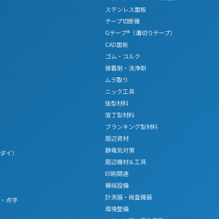
ステンレス面板
テープ切断機
Gテープ®（溝切りテープ）
CAD面板
ゴム・コルク
接着剤・洗浄剤
ムラ取り
ニック工具
抜型材料
落丁型材料
ブランキング型材料
周辺資材
静電気対策
ダイ）
周辺機材＆工具
印刷関連
機械設備
計測器・検査機器
・点字
環境整備