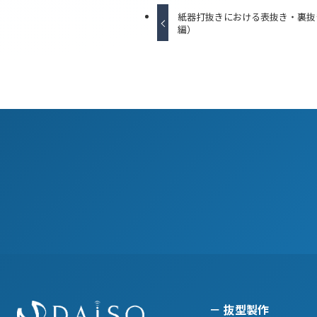
紙器打抜きにおける表抜き・裏抜
編）
抜型製作