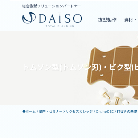
総合抜型ソリューションパートナー
抜型製作
資材・
トムソン型(トムソン刃)・ビク型(
ホーム
講座・セミナー
サクセスカレッジ
Online DSC
打抜きの基礎