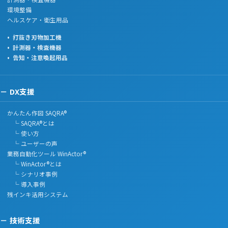
環境整備
ヘルスケア・衛生用品
打抜き刃物加工機
計測器・検査機器
告知・注意喚起用品
DX支援
かんたん作図 SAQRA®
└ SAQRA®とは
└ 使い方
└ ユーザーの声
業務自動化ツール WinActor®
└ WinActor®とは
└ シナリオ事例
└ 導入事例
残インキ活用システム
技術支援