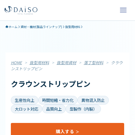
ホーム
資材・機材(製品ラインナップ)
抜型用材料
HOME
>
抜型用材料
>
抜型用資材
>
落丁型材料
>
クラウ
ンストリップピン
クラウンストリップピン
生産性向上
時間短縮・省力化
異物混入防止
大ロット対応
品質向上
型製作（内製）
購入する