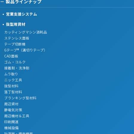
製品ラインナップ
営業支援システム
抜型用資材
カッティングマシン消耗品
ステンレス面板
テープ切断機
Gテープ®（溝切りテープ）
CAD面板
ゴム・コルク
接着剤・洗浄剤
ムラ取り
ニック工具
抜型材料
落丁型材料
ブランキング型材料
周辺資材
静電気対策
周辺機材＆工具
印刷関連
機械設備
計測器・検査機器