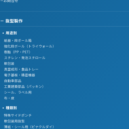
お問合せ
抜型製作
用途別
紙器・段ボール箱
強化段ボール（トライウォール）
樹脂（PP・PET）
スチレン・発泡スチロール
軟包装
真空成形・食品トレー
電子基板・精密機器
自動車部品
工業建築部品（パッキン）
シール、ラベル用
布・皮
種類別
特殊サイドポンチ
軟包装用抜型
薄紙・シール用（ピナクルダイ）