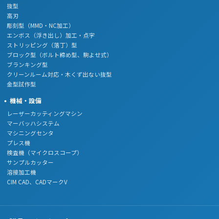
抜型
高刃
彫刻型（MMD・NC加工）
エンボス（浮き出し）加工・点字
ストリッピング（落丁）型
ブロック型（ボルト締め型、駒よせ式）
ブランキング型
クリーンルーム対応・木くず出ない抜型
金型試作型
機械・設備
レーザーカッティングマシン
マーバッハシステム
マシニングセンタ
プレス機
検査機（マイクロスコープ）
サンプルカッター
溶接加工機
CIM CAD、CADマークV