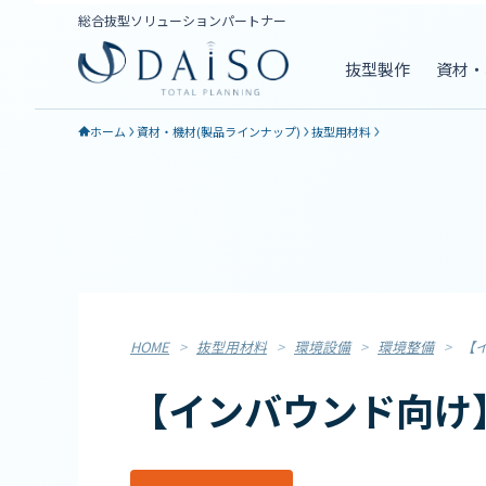
総合抜型ソリューションパートナー
抜型製作
資材・
ホーム
資材・機材(製品ラインナップ)
抜型用材料
HOME
>
抜型用材料
>
環境設備
>
環境整備
>
【
【インバウンド向け