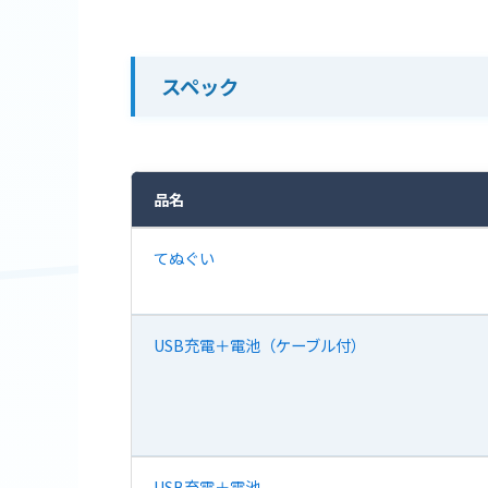
スペック
品名
てぬぐい
USB充電＋電池（ケーブル付）
USB充電＋電池