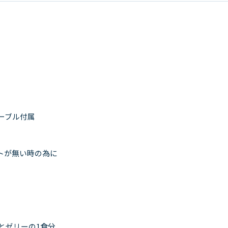
ケーブル付属
トが無い時の為に
とゼリーの1食分