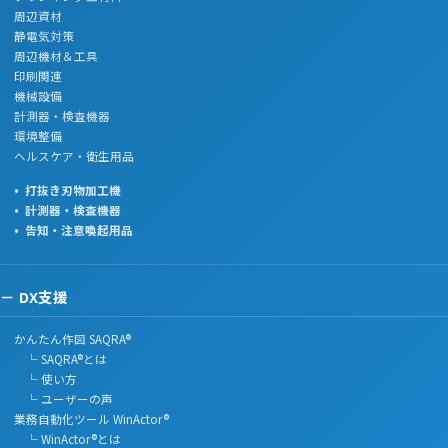
周辺資材
静電気対策
周辺機材＆工具
印刷関連
機械設備
計測器・検査機器
環境整備
ヘルスケア・衛生用品
打抜き刃物加工機
計測器・検査機器
告知・注意喚起用品
DX支援
かんたん作図 SAQRA®
└ SAQRA®とは
└ 使い方
└ ユーザーの声
業務自動化ツール WinActor®
└ WinActor®とは