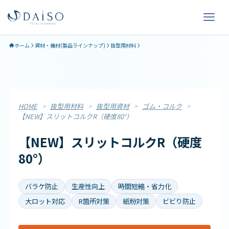
ホーム
資材・機材(製品ラインナップ)
抜型用材料
HOME
>
抜型用材料
>
抜型用資材
>
ゴム・コルク
>
【NEW】スリットコルクR（硬度80°）
【NEW】スリットコルクR（硬度
80°）
バラケ防止
生産性向上
時間短縮・省力化
大ロット対応
R箇所対策
紙粉対策
ビビり防止