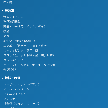
布・皮
種類別
特殊サイドポンチ
軟包装用抜型
薄紙・シール用（ピナクルダイ）
抜型
高刃
彫刻型（MMD・NC加工）
エンボス（浮き出し）加工・点字
ストリッピング（落丁）型
ブロック型（ボルト締め型、駒よせ式）
ブランキング型
クリーンルーム対応・木くず出ない抜型
金型試作型
機械・設備
レーザーカッティングマシン
マーバッハシステム
マシニングセンタ
プレス機
検査機（マイクロスコープ）