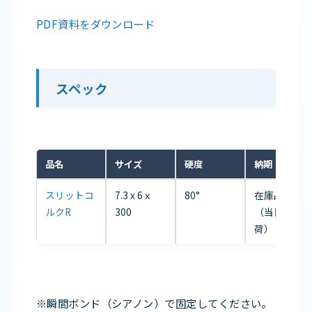
PDF資料をダウンロード
スペック
品名
サイズ
硬度
納期（目安）
スリットコ
7.3 x 6ｘ
80°
在庫品
ルクR
300
（当日出
荷）
※瞬間ボンド（シアノン）で固定してください。