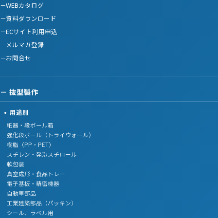
WEBカタログ
資料ダウンロード
ECサイト利用申込
メルマガ登録
お問合せ
抜型製作
用途別
紙器・段ボール箱
強化段ボール（トライウォール）
樹脂（PP・PET）
スチレン・発泡スチロール
軟包装
真空成形・食品トレー
電子基板・精密機器
自動車部品
工業建築部品（パッキン）
シール、ラベル用