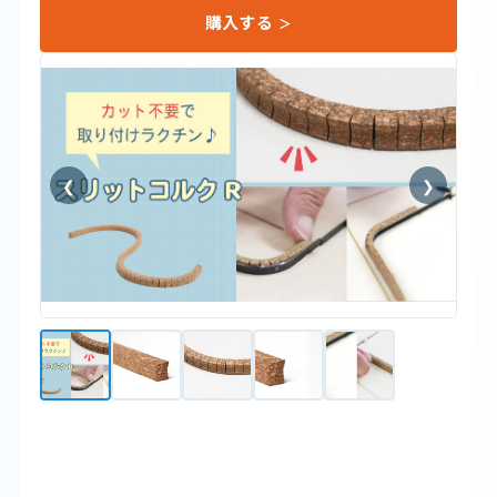
購入する
❮
❯