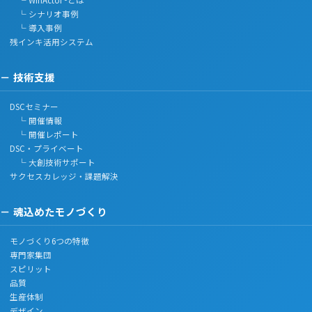
└ WinActor®とは
└ シナリオ事例
└ 導入事例
残インキ活用システム
技術支援
DSCセミナー
└ 開催情報
└ 開催レポート
DSC・プライベート
└ 大創技術サポート
サクセスカレッジ・課題解決
魂込めたモノづくり
モノづくり6つの特徴
専門家集団
スピリット
品質
生産体制
デザイン