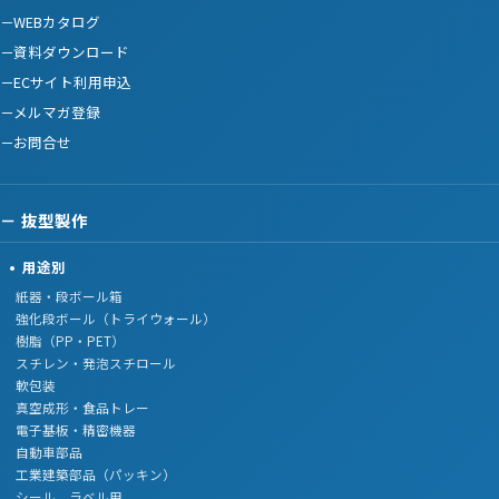
WEBカタログ
資料ダウンロード
ECサイト利用申込
メルマガ登録
お問合せ
抜型製作
用途別
紙器・段ボール箱
強化段ボール（トライウォール）
樹脂（PP・PET）
スチレン・発泡スチロール
軟包装
真空成形・食品トレー
電子基板・精密機器
自動車部品
工業建築部品（パッキン）
シール、ラベル用