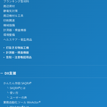
ブランキング型材料
周辺資材
静電気対策
周辺機材＆工具
印刷関連
機械設備
計測器・検査機器
環境整備
ヘルスケア・衛生用品
打抜き刃物加工機
計測器・検査機器
告知・注意喚起用品
DX支援
かんたん作図 SAQRA®
└ SAQRA®とは
└ 使い方
└ ユーザーの声
業務自動化ツール WinActor®