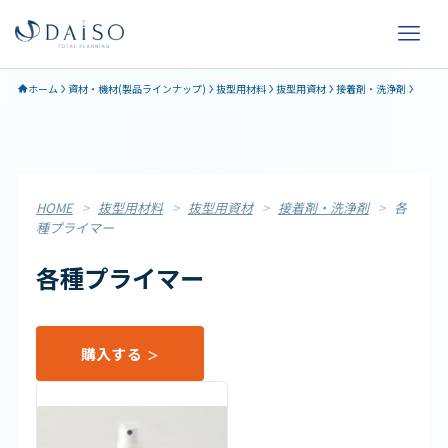
ホーム
資材・機材(製品ラインナップ)
抜型用材料
抜型用資材
接着剤・洗浄剤
HOME
>
抜型用材料
>
抜型用資材
>
接着剤・洗浄剤
>
各
種プライマー
各種プライマー
購入する