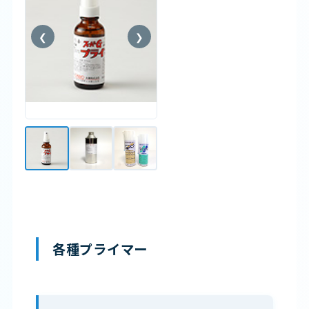
❮
❯
各種プライマー