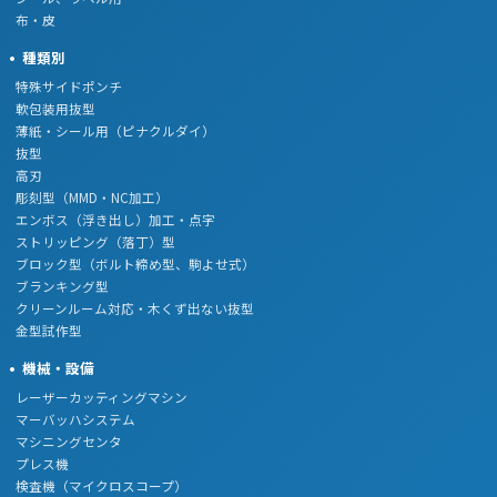
布・皮
種類別
特殊サイドポンチ
軟包装用抜型
薄紙・シール用（ピナクルダイ）
抜型
高刃
彫刻型（MMD・NC加工）
エンボス（浮き出し）加工・点字
ストリッピング（落丁）型
ブロック型（ボルト締め型、駒よせ式）
ブランキング型
クリーンルーム対応・木くず出ない抜型
金型試作型
機械・設備
レーザーカッティングマシン
マーバッハシステム
マシニングセンタ
プレス機
検査機（マイクロスコープ）