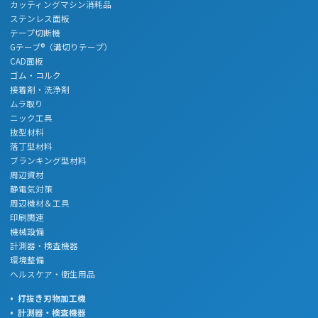
カッティングマシン消耗品
ステンレス面板
テープ切断機
Gテープ®（溝切りテープ）
CAD面板
ゴム・コルク
接着剤・洗浄剤
ムラ取り
ニック工具
抜型材料
落丁型材料
ブランキング型材料
周辺資材
静電気対策
周辺機材＆工具
印刷関連
機械設備
計測器・検査機器
環境整備
ヘルスケア・衛生用品
打抜き刃物加工機
計測器・検査機器