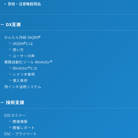
告知・注意喚起用品
DX支援
かんたん作図 SAQRA®
└ SAQRA®とは
└ 使い方
└ ユーザーの声
業務自動化ツール WinActor®
└ WinActor®とは
└ シナリオ事例
└ 導入事例
残インキ活用システム
技術支援
DSCセミナー
└ 開催情報
└ 開催レポート
DSC・プライベート