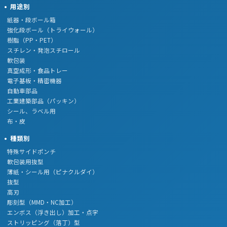
用途別
紙器・段ボール箱
強化段ボール（トライウォール）
樹脂（PP・PET）
スチレン・発泡スチロール
軟包装
真空成形・食品トレー
電子基板・精密機器
自動車部品
工業建築部品（パッキン）
シール、ラベル用
布・皮
種類別
特殊サイドポンチ
軟包装用抜型
薄紙・シール用（ピナクルダイ）
抜型
高刃
彫刻型（MMD・NC加工）
エンボス（浮き出し）加工・点字
ストリッピング（落丁）型