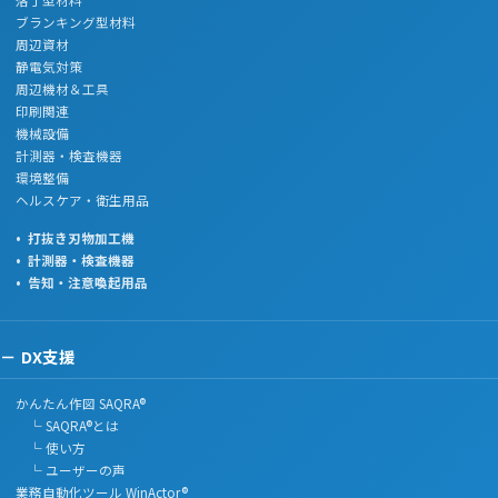
ブランキング型材料
周辺資材
静電気対策
周辺機材＆工具
印刷関連
機械設備
計測器・検査機器
環境整備
ヘルスケア・衛生用品
打抜き刃物加工機
計測器・検査機器
告知・注意喚起用品
DX支援
かんたん作図 SAQRA®
└ SAQRA®とは
└ 使い方
└ ユーザーの声
業務自動化ツール WinActor®