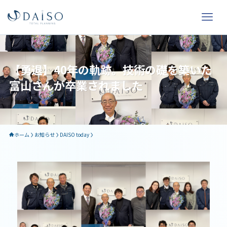
【勇退】40年の軌跡。技術の礎を築いた
富山さんが卒業されました
ホーム
お知らせ
DAISO today