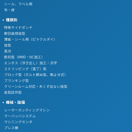
シール、ラベル用
布・皮
種類別
特殊サイドポンチ
軟包装用抜型
薄紙・シール用（ピナクルダイ）
抜型
高刃
彫刻型（MMD・NC加工）
エンボス（浮き出し）加工・点字
ストリッピング（落丁）型
ブロック型（ボルト締め型、駒よせ式）
ブランキング型
クリーンルーム対応・木くず出ない抜型
金型試作型
機械・設備
レーザーカッティングマシン
マーバッハシステム
マシニングセンタ
プレス機